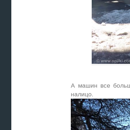
А машин все боль
налицо.