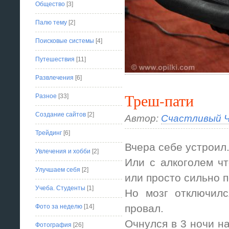
Общество
[3]
Палю тему
[2]
Поисковые системы
[4]
Путешествия
[11]
Развлечения
[6]
Треш-пати
Разное
[33]
Создание сайтов
[2]
Автор:
Счастливый Ч
Трейдинг
[6]
Вчера себе устроил
Увлечения и хобби
[2]
Или с алкоголем чт
Улучшаем себя
[2]
или просто сильно 
Учеба. Студенты
[1]
Но мозг отключил
провал.
Фото за неделю
[14]
Очнулся в 3 ночи н
Фотография
[26]