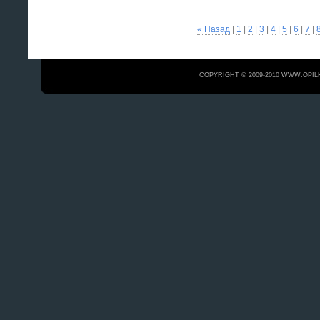
« Назад
|
1
|
2
|
3
|
4
|
5
|
6
|
7
|
COPYRIGHT © 2009-2010 WWW.OPIL