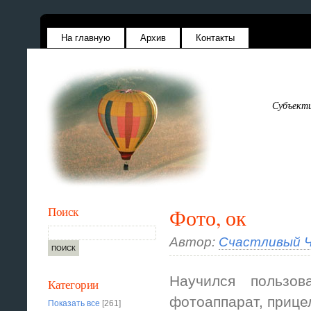
На главную
Архив
Контакты
Субъекти
Поиск
Фото, ок
Автор:
Счастливый Ч
Научился пользов
Категории
фотоаппарат, прицел
Показать все
[261]